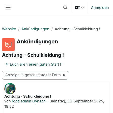
Zum Hauptinhalt
Anmelden
Sucheingabe umschalten
Website-Übersicht
Website
Ankündigungen
Achtung - Schulkleidung !
Ankündigungen
Achtung - Schulkleidung !
← Euch allen einen guten Start !
Anzeigemodus
Achtung - Schulkleidung !
Anzahl Antworten: 0
von
root-admin Gynsch
-
Dienstag, 30. September 2025,
18:52