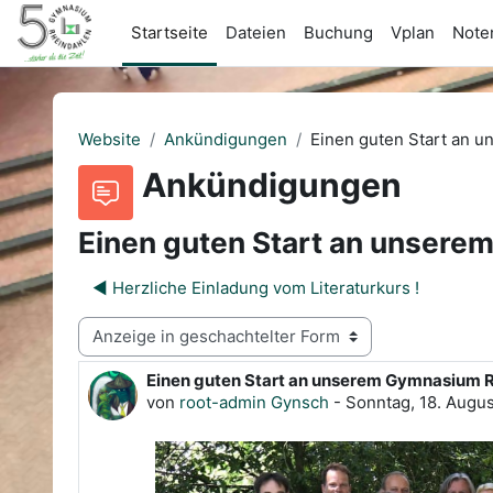
Zum Hauptinhalt
Startseite
Dateien
Buchung
Vplan
Noten
Website
Ankündigungen
Einen guten Start an 
Ankündigungen
Einen guten Start an unsere
◀︎ Herzliche Einladung vom Literaturkurs !
Anzeigemodus
Einen guten Start an unserem Gymnasium R
Anzahl Antworten: 0
von
root-admin Gynsch
-
Sonntag, 18. Augus