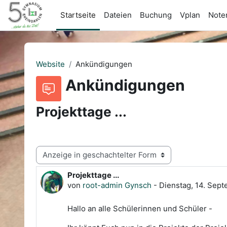
Zum Hauptinhalt
Startseite
Dateien
Buchung
Vplan
Noten
Website
Ankündigungen
Ankündigungen
Projekttage ...
Anzeigemodus
Projekttage ...
Anzahl Antworten: 0
von
root-admin Gynsch
-
Dienstag, 14. Sept
Hallo an alle Schülerinnen und Schüler -