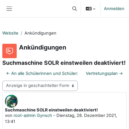
Zum Hauptinhalt
Anmelden
Sucheingabe umschalten
Website-Übersicht
Website
Ankündigungen
Ankündigungen
Suchmaschine SOLR einstweilen deaktiviert!
← An alle Schülerinnen und Schüler:
Vertretungsplan →
Anzeigemodus
Suchmaschine SOLR einstweilen deaktiviert!
Anzahl Antworten: 0
von
root-admin Gynsch
-
Dienstag, 28. Dezember 2021,
13:41