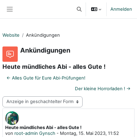
Zum Hauptinhalt
Anmelden
Sucheingabe umschalten
Website-Übersicht
Website
Ankündigungen
Ankündigungen
Heute mündliches Abi - alles Gute !
← Alles Gute für Eure Abi-Prüfungen!
Der kleine Horrorladen ! →
Anzeigemodus
Heute mündliches Abi - alles Gute !
Anzahl Antworten: 0
von
root-admin Gynsch
-
Montag, 15. Mai 2023, 11:52