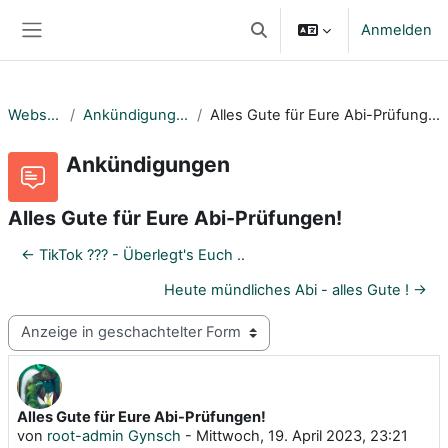
Zum Hauptinhalt
Anmelden
Sucheingabe umschalten
Website-Übersicht
Website
Ankündigungen
Alles Gute für Eure Abi-Prüfungen!
Ankündigungen
Alles Gute für Eure Abi-Prüfungen!
← TikTok ??? - Überlegt's Euch ..
Heute mündliches Abi - alles Gute ! →
Anzeigemodus
Alles Gute für Eure Abi-Prüfungen!
Anzahl Antworten: 0
von
root-admin Gynsch
-
Mittwoch, 19. April 2023, 23:21