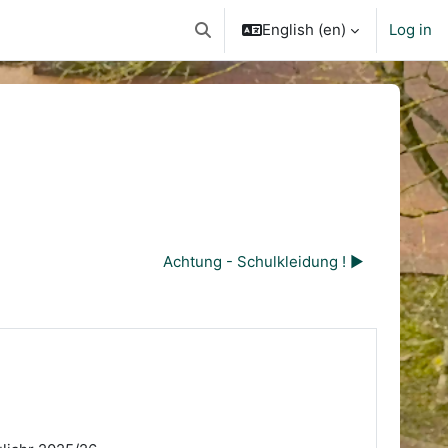
English ‎(en)‎
Log in
Toggle search input
Achtung - Schulkleidung ! ▶︎