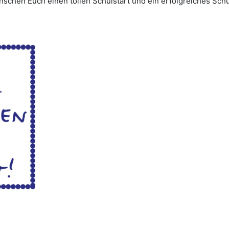
schen Euch einen tollen Schulstart und ein erfolgreiches Schu