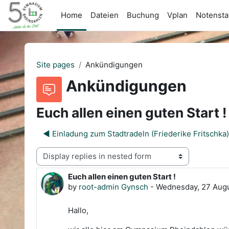
Skip to main content
Home
Dateien
Buchung
Vplan
Notenstat
Site pages
Ankündigungen
Ankündigungen
Euch allen einen guten Start !
◀︎ Einladung zum Stadtradeln (Friederike Fritschka)
Display mode
Euch allen einen guten Start !
Number of replies: 0
by
root-admin Gynsch
-
Wednesday, 27 Augu
Hallo,