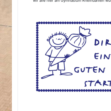
wir alle hier am Gymnasium Rheindahlen wün