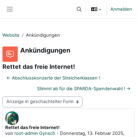
Zum Hauptinhalt
Anmelden
Sucheingabe umschalten
Website-Übersicht
Website
Ankündigungen
Ankündigungen
Rettet das freie Internet!
← Abschlusskonzerte der Streicherklassen !
Stimmt ab für die SPARDA-Spendenwahl ! →
Anzeigemodus
Rettet das freie Internet!
Anzahl Antworten: 0
von
root-admin Gynsch
-
Donnerstag, 13. Februar 2025,